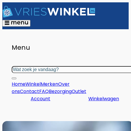
Menu
Zoeken
Home
Winkel
Merken
Over
ons
Contact
FAQ
Bezorging
Outlet
Account
Winkelwagen