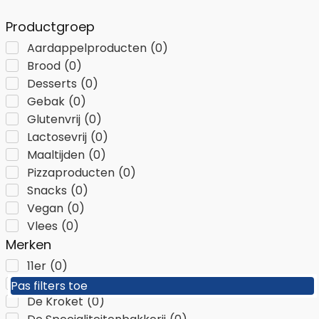
Productgroep
Aardappelproducten
(
0
)
Brood
(
0
)
Desserts
(
0
)
Gebak
(
0
)
Glutenvrij
(
0
)
Lactosevrij
(
0
)
Maaltijden
(
0
)
Pizzaproducten
(
0
)
Snacks
(
0
)
Vegan
(
0
)
Vlees
(
0
)
Merken
11er
(
0
)
A Dynamite Company
(
0
)
Pas filters toe
Pas filters toe
De Kroket
(
0
)