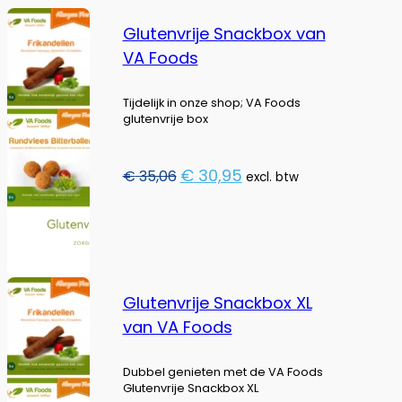
Glutenvrije Snackbox van
VA Foods
Tijdelijk in onze shop; VA Foods
glutenvrije box
Oorspronkelijke
Huidige
€
30,95
€
35,06
excl. btw
prijs
prijs
was:
is:
€ 35,06.
€ 30,95.
Glutenvrije Snackbox XL
van VA Foods
Dubbel genieten met de VA Foods
Glutenvrije Snackbox XL