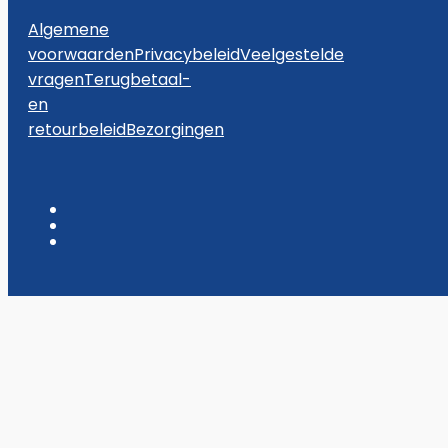
Algemene
voorwaarden
Privacybeleid
Veelgestelde
vragen
Terugbetaal-
en
retourbeleid
Bezorgingen