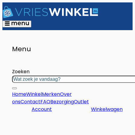
Menu
Zoeken
Home
Winkel
Merken
Over
ons
Contact
FAQ
Bezorging
Outlet
Account
Winkelwagen