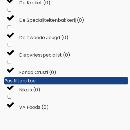
De Kroket
(
0
)
De Specialiteitenbakkerij
(
0
)
De Tweede Jeugd
(
0
)
Diepvriesspecialist
(
0
)
Fondo Crusti
(
0
)
Pas filters toe
Pas filters toe
Niko's
(
0
)
VA Foods
(
0
)