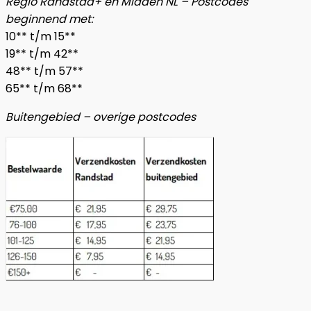
Regio Randstad+ en Midden NL – Postcodes
beginnend met:
10** t/m 15**
19** t/m 42**
48** t/m 57**
65** t/m 68**
Buitengebied – overige postcodes