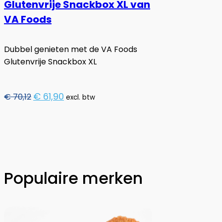
Glutenvrije Snackbox XL van
VA Foods
Dubbel genieten met de VA Foods
Glutenvrije Snackbox XL
Oorspronkelijke
Huidige
€
61,90
€
70,12
excl. btw
prijs
prijs
was:
is:
€ 70,12.
€ 61,90.
Populaire merken