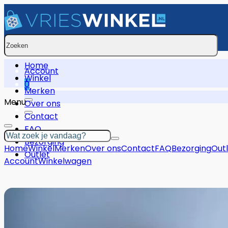
Zoeken
Home
Account
Winkel
0
Merken
Menu
Over ons
Contact
FAQ
Zoeken
Bezorging
Home
Winkel
Merken
Over ons
Contact
FAQ
Bezorging
Out
Outlet
Account
Winkelwagen