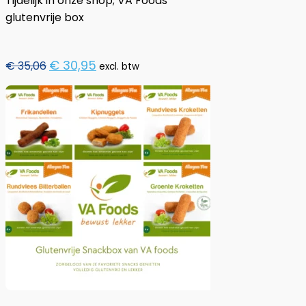
Tijdelijk in onze shop; VA Foods
glutenvrije box
Oorspronkelijke
Huidige
€
30,95
€
35,06
excl. btw
prijs
prijs
was:
is:
€ 35,06.
€ 30,95.