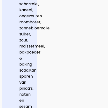
scharrelei,
kaneel,
ongezouten
roomboter,
zonnebloemolie,
suiker,
zout,
maïszetmeel,
bakpoeder
&
baking
soda.Kan
sporen
van
pinda’s,
noten
en
sesam