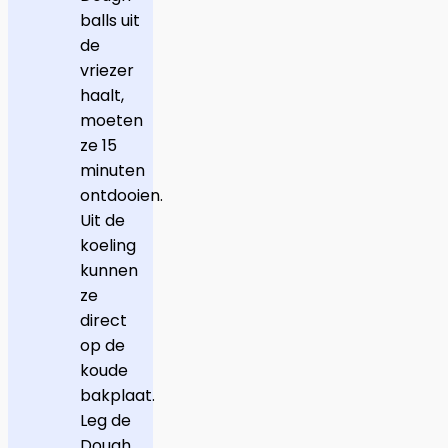
balls uit
de
vriezer
haalt,
moeten
ze 15
minuten
ontdooien.
Uit de
koeling
kunnen
ze
direct
op de
koude
bakplaat.
Leg de
Dough