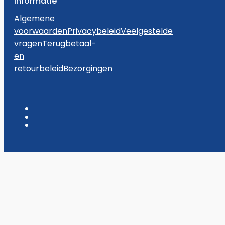
Informatie
Algemene
voorwaarden
Privacybeleid
Veelgestelde
vragen
Terugbetaal-
en
retourbeleid
Bezorgingen