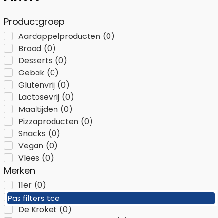
Productgroep
Aardappelproducten
(
0
)
Brood
(
0
)
Desserts
(
0
)
Gebak
(
0
)
Glutenvrij
(
0
)
Lactosevrij
(
0
)
Maaltijden
(
0
)
Pizzaproducten
(
0
)
Snacks
(
0
)
Vegan
(
0
)
Vlees
(
0
)
Merken
11er
(
0
)
A Dynamite Company
(
0
)
Pas filters toe
Pas filters toe
De Kroket
(
0
)