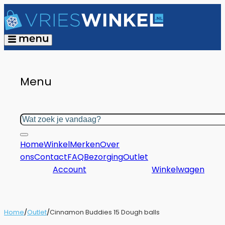
Menu
Zoeken
Home
Winkel
Merken
Over
ons
Contact
FAQ
Bezorging
Outlet
Account
Winkelwagen
Home
/
Outlet
/
Cinnamon Buddies 15 Dough balls