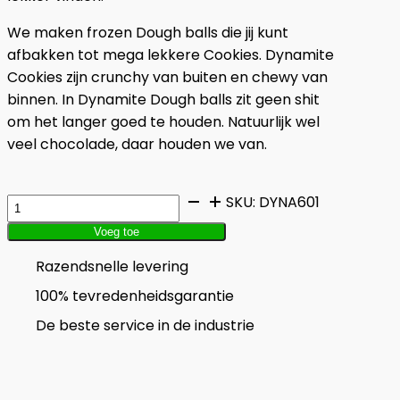
We maken frozen Dough balls die jij kunt
afbakken tot mega lekkere Cookies. Dynamite
Cookies zijn crunchy van buiten en chewy van
binnen. In Dynamite Dough balls zit geen shit
om het langer goed te houden. Natuurlijk wel
veel chocolade, daar houden we van.
Cinnamon
SKU:
DYNA601
Buddies
Voeg toe
15
Razendsnelle levering
Dough
balls
100% tevredenheidsgarantie
aantal
De beste service in de industrie