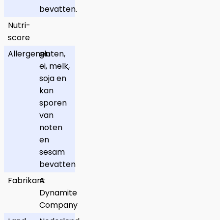
bevatten.
Nutri-
score
Allergenen
gluten,
ei, melk,
soja en
kan
sporen
van
noten
en
sesam
bevatten
Fabrikant
A
Dynamite
Company