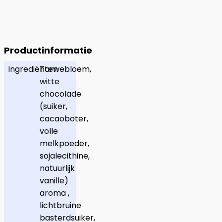
Productinformatie
Ingrediënten
Tarwebloem,
witte
chocolade
(suiker,
cacaoboter,
volle
melkpoeder,
sojalecithine,
natuurlijk
vanille)
aroma ,
lichtbruine
basterdsuiker,