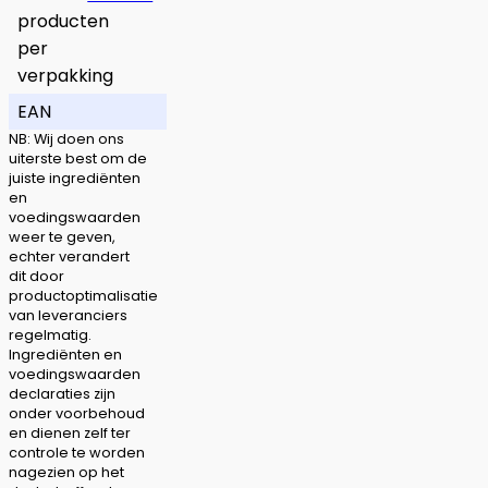
producten
per
verpakking
EAN
NB: Wij doen ons
uiterste best om de
juiste ingrediënten
en
voedingswaarden
weer te geven,
echter verandert
dit door
productoptimalisatie
van leveranciers
regelmatig.
Ingrediënten en
voedingswaarden
declaraties zijn
onder voorbehoud
en dienen zelf ter
controle te worden
nagezien op het