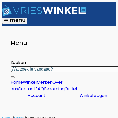
Menu
Zoeken
Home
Winkel
Merken
Over
ons
Contact
FAQ
Bezorging
Outlet
Account
Winkelwagen
Home
/
Outlet
/
Fricado Glutenvrij