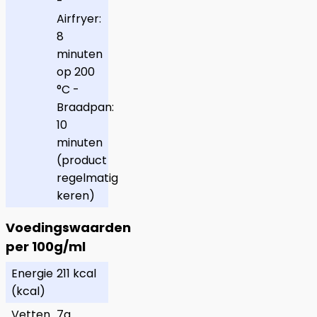
-
Airfryer:
8
minuten
op 200
°C -
Braadpan:
10
minuten
(product
regelmatig
keren)
Voedingswaarden
per 100g/ml
Energie
211 kcal
(kcal)
Vetten
7g