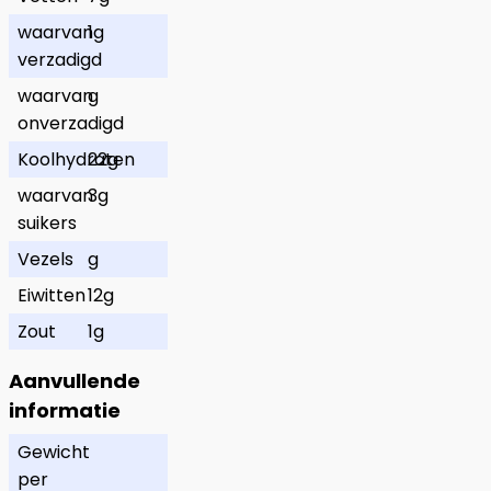
waarvan
1g
verzadigd
waarvan
g
onverzadigd
Koolhydraten
22g
waarvan
3g
suikers
Vezels
g
Eiwitten
12g
Zout
1g
Aanvullende
informatie
Gewicht
per