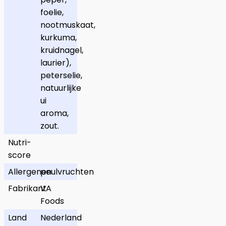
foelie,
nootmuskaat,
kurkuma,
kruidnagel,
laurier),
peterselie,
natuurlijke
ui
aroma,
zout.
Nutri-
score
Allergenen
peulvruchten
Fabrikant
VA
Foods
Land
Nederland