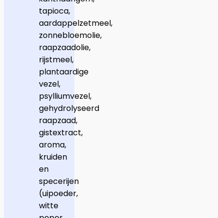
tapioca,
aardappelzetmeel,
zonnebloemolie,
raapzaadolie,
rijstmeel,
plantaardige
vezel,
psylliumvezel,
gehydrolyseerd
raapzaad,
gistextract,
aroma,
kruiden
en
specerijen
(uipoeder,
witte
peper,