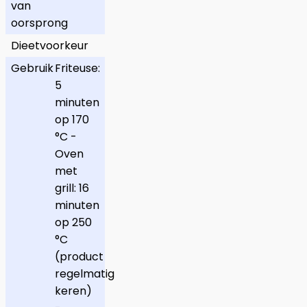
van
oorsprong
Dieetvoorkeur
Gebruik
Friteuse:
5
minuten
op 170
°C -
Oven
met
grill: 16
minuten
op 250
°C
(product
regelmatig
keren)