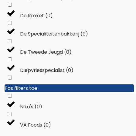
De Kroket
(
0
)
De Specialiteitenbakkerij
(
0
)
De Tweede Jeugd
(
0
)
Diepvriesspecialist
(
0
)
Pas filters toe
Pas filters toe
Fondo Crusti
(
0
)
Niko's
(
0
)
VA Foods
(
0
)