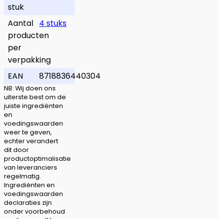
stuk
Aantal
4 stuks
producten
per
verpakking
EAN
8718836440304
NB: Wij doen ons
uiterste best om de
juiste ingrediënten
en
voedingswaarden
weer te geven,
echter verandert
dit door
productoptimalisatie
van leveranciers
regelmatig.
Ingrediënten en
voedingswaarden
declaraties zijn
onder voorbehoud