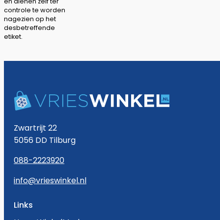
en dienen zelf ter
controle te worden
nagezien op het
desbetreffende
etiket.
Zwartrijt 22
5056 DD Tilburg
088-2223920
info@vrieswinkel.nl
Links