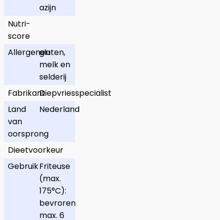
azijn
Nutri-
score
Allergenen
gluten,
melk en
selderij
Fabrikant
Diepvriesspecialist
Land
Nederland
van
oorsprong
Dieetvoorkeur
Gebruik
Friteuse
(max.
175°C):
bevroren
max. 6