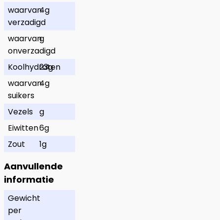
waarvan
4g
verzadigd
waarvan
g
onverzadigd
Koolhydraten
23g
waarvan
4g
suikers
Vezels
g
Eiwitten
6g
Zout
1g
Aanvullende
informatie
Gewicht
per