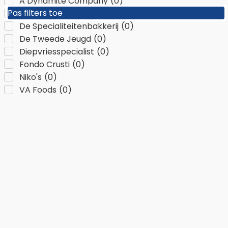
A Dynamite Company
(
0
)
Pas filters toe
Pas filters toe
De Kroket
(
0
)
De Specialiteitenbakkerij
(
0
)
De Tweede Jeugd
(
0
)
Diepvriesspecialist
(
0
)
Fondo Crusti
(
0
)
Niko's
(
0
)
VA Foods
(
0
)