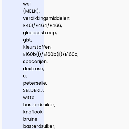
wei
(MELK),
verdikkingsmiddelen:
E461/E464/E466,
glucosestroop,
gist,
kleurstoffen:
E160b(i)/E160b(ii)/E160c,
specerijen,
dextrose,
ui,
peterselie,
SELDERIJ,
witte
basterdsuiker,
knoflook,
bruine
basterdsuiker,