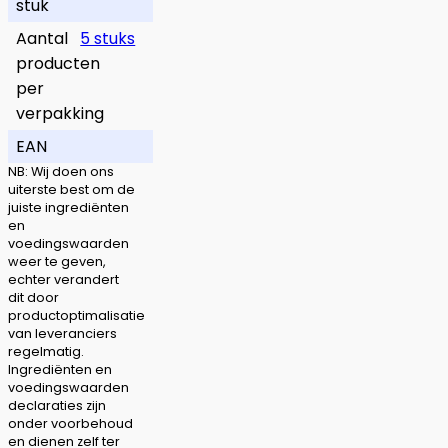
stuk
Aantal
5 stuks
producten
per
verpakking
EAN
NB: Wij doen ons
uiterste best om de
juiste ingrediënten
en
voedingswaarden
weer te geven,
echter verandert
dit door
productoptimalisatie
van leveranciers
regelmatig.
Ingrediënten en
voedingswaarden
declaraties zijn
onder voorbehoud
en dienen zelf ter