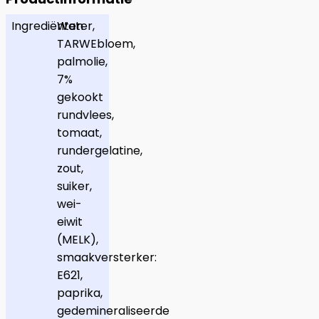
Ingrediënten
Water,
TARWEbloem,
palmolie,
7%
gekookt
rundvlees,
tomaat,
rundergelatine,
zout,
suiker,
wei-
eiwit
(MELK),
smaakversterker:
E621,
paprika,
gedemineraliseerde