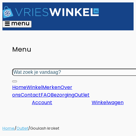
Menu
Zoeken
Home
Winkel
Merken
Over
ons
Contact
FAQ
Bezorging
Outlet
Account
Winkelwagen
Home
/
Outlet
/
Goulash kroket