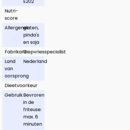
E202
Nutri-
score
Allergenen
gluten,
pinda's
en soja
Fabrikant
Diepvriesspecialist
Land
Nederland
van
oorsprong
Dieetvoorkeur
Gebruik
Bevroren
in de
friteuse:
max. 6
minuten