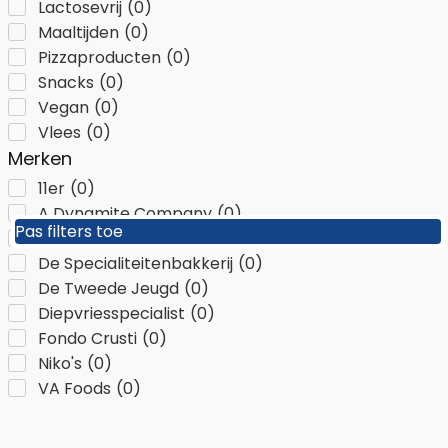
Lactosevrij
(
0
)
Maaltijden
(
0
)
Pizzaproducten
(
0
)
Snacks
(
0
)
Vegan
(
0
)
Vlees
(
0
)
Merken
11er
(
0
)
A Dynamite Company
(
0
)
Pas filters toe
Pas filters toe
De Kroket
(
0
)
De Specialiteitenbakkerij
(
0
)
De Tweede Jeugd
(
0
)
Diepvriesspecialist
(
0
)
Fondo Crusti
(
0
)
Niko's
(
0
)
VA Foods
(
0
)