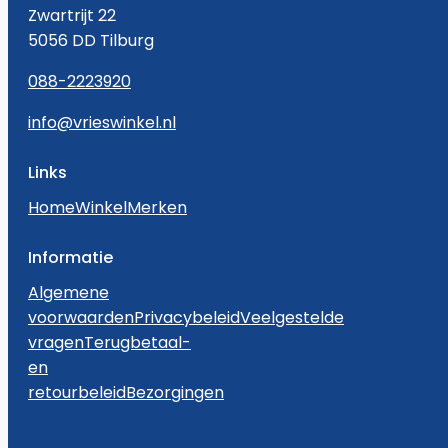
Zwartrijt 22
5056 DD Tilburg
088-2223920
info@vrieswinkel.nl
Links
Home
Winkel
Merken
Informatie
Algemene
voorwaarden
Privacybeleid
Veelgestelde
vragen
Terugbetaal-
en
retourbeleid
Bezorgingen