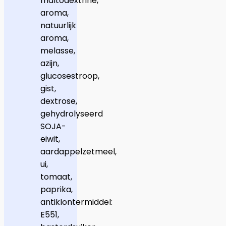
maltodextrine,
aroma,
natuurlijk
aroma,
melasse,
azijn,
glucosestroop,
gist,
dextrose,
gehydrolyseerd
SOJA-
eiwit,
aardappelzetmeel,
ui,
tomaat,
paprika,
antiklontermiddel:
E551,