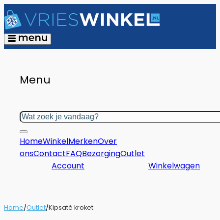
Menu
Zoeken
Home
Winkel
Merken
Over
ons
Contact
FAQ
Bezorging
Outlet
Account
Winkelwagen
Home
/
Outlet
/
Kipsaté kroket