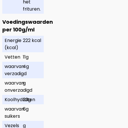
het
frituren.
Voedingswaarden
per 100g/ml
Energie
222 kcal
(kcal)
Vetten
11g
waarvan
4g
verzadigd
waarvan
g
onverzadigd
Koolhydraten
23g
waarvan
6g
suikers
Vezels
g