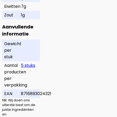
Eiwitten
7g
Zout
1g
Aanvullende
informatie
Gewicht
per
stuk
Aantal
5 stuks
producten
per
verpakking
EAN
8716893024321
NB: Wij doen ons
uiterste best om de
juiste ingrediënten
en