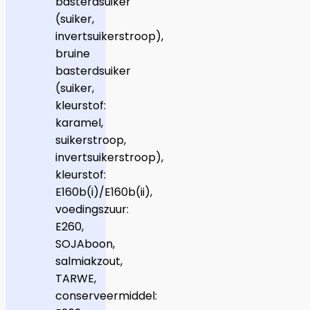
basterdsuiker
(suiker,
invertsuikerstroop),
bruine
basterdsuiker
(suiker,
kleurstof:
karamel,
suikerstroop,
invertsuikerstroop),
kleurstof:
E160b(i)/E160b(ii),
voedingszuur:
E260,
SOJAboon,
salmiakzout,
TARWE,
conserveermiddel: