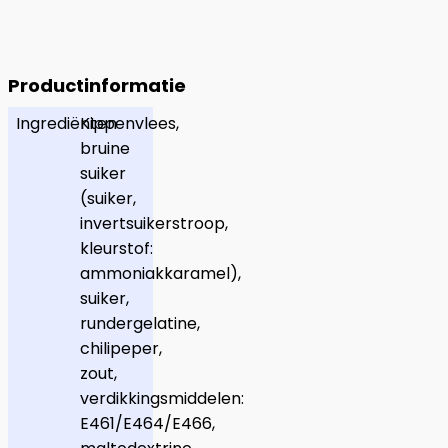
Productinformatie
Ingrediënten
Kippenvlees,
bruine
suiker
(suiker,
invertsuikerstroop,
kleurstof:
ammoniakkaramel),
suiker,
rundergelatine,
chilipeper,
zout,
verdikkingsmiddelen:
E461/E464/E466,