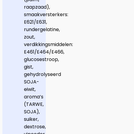
raapzaad),
smaakversterkers:
E621/E631,
rundergelatine,
zout,
verdikkingsmiddelen:
E461/E464/E466,
glucosestroop,
gist,
gehydrolyseerd
SOJA-
eiwit,
aroma’s
(TARWE,
SOJA),
suiker,
dextrose,