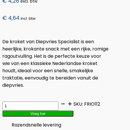
€
4,26
excl. btw
€
4,64
incl. btw
De kroket van Diepvries Specialist is een
heerlijke, krokante snack met een rijke, romige
ragoutvulling. Het is de perfecte keuze voor
wie van een klassieke Nederlandse kroket
houdt, ideaal voor een snelle, smakelijke
traktatie, eenvoudig te bereiden vanuit de
diepvries.
Rundvlees
SKU:
FRIO112
kroket
Voeg toe
20%
Razendsnelle levering
aantal