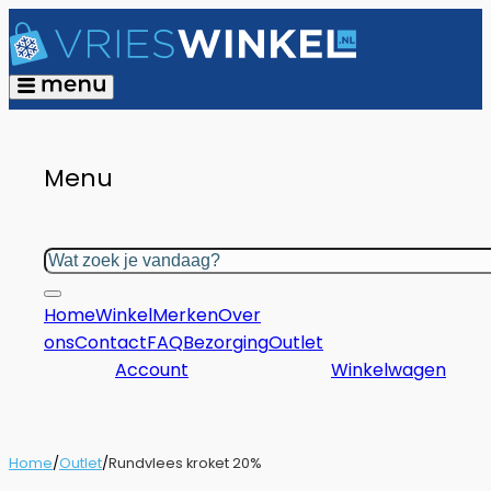
Menu
Zoeken
Home
Winkel
Merken
Over
ons
Contact
FAQ
Bezorging
Outlet
Account
Winkelwagen
Home
/
Outlet
/
Rundvlees kroket 20%