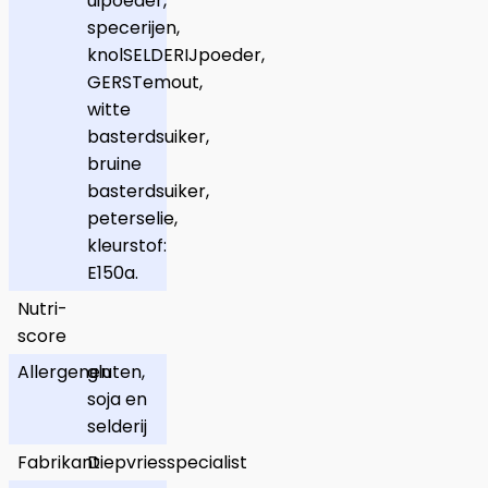
uipoeder,
specerijen,
knolSELDERIJpoeder,
GERSTemout,
witte
basterdsuiker,
bruine
basterdsuiker,
peterselie,
kleurstof:
E150a.
Nutri-
score
Allergenen
gluten,
soja en
selderij
Fabrikant
Diepvriesspecialist