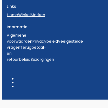
Links
Home
Winkel
Merken
Informatie
Algemene
voorwaarden
Privacybeleid
Veelgestelde
vragen
Terugbetaal-
en
retourbeleid
Bezorgingen