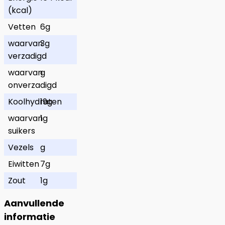
(kcal)
Vetten
6g
waarvan
3g
verzadigd
waarvan
g
onverzadigd
Koolhydraten
19g
waarvan
1g
suikers
Vezels
g
Eiwitten
7g
Zout
1g
Aanvullende
informatie