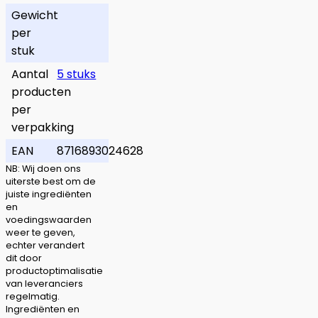
Gewicht
per
stuk
Aantal
5 stuks
producten
per
verpakking
EAN
8716893024628
NB: Wij doen ons
uiterste best om de
juiste ingrediënten
en
voedingswaarden
weer te geven,
echter verandert
dit door
productoptimalisatie
van leveranciers
regelmatig.
Ingrediënten en