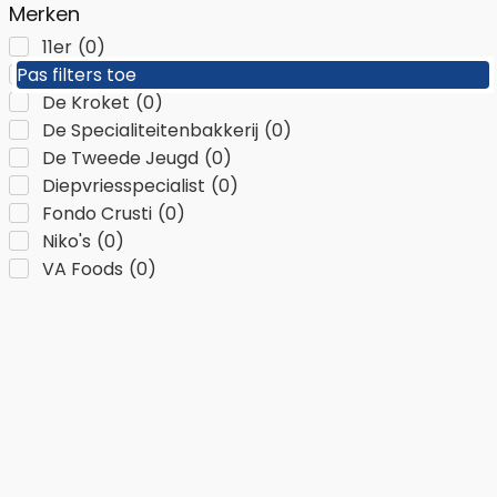
Merken
11er
(
0
)
Pas filters toe
Pas filters toe
A Dynamite Company
(
0
)
De Kroket
(
0
)
De Specialiteitenbakkerij
(
0
)
De Tweede Jeugd
(
0
)
Diepvriesspecialist
(
0
)
Fondo Crusti
(
0
)
Niko's
(
0
)
VA Foods
(
0
)