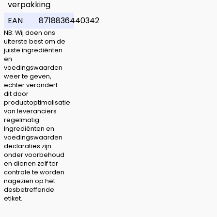
verpakking
EAN
8718836440342
NB: Wij doen ons
uiterste best om de
juiste ingrediënten
en
voedingswaarden
weer te geven,
echter verandert
dit door
productoptimalisatie
van leveranciers
regelmatig.
Ingrediënten en
voedingswaarden
declaraties zijn
onder voorbehoud
en dienen zelf ter
controle te worden
nagezien op het
desbetreffende
etiket.