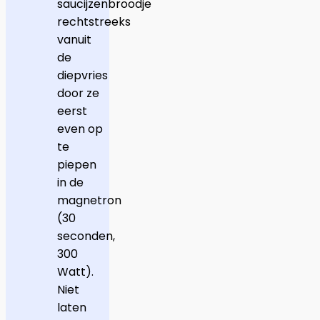
saucijzenbroodje
rechtstreeks
vanuit
de
diepvries
door ze
eerst
even op
te
piepen
in de
magnetron
(30
seconden,
300
Watt).
Niet
laten