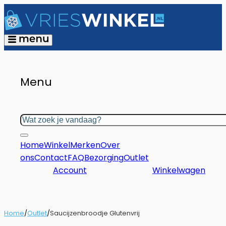
Menu
Zoeken
Home
Winkel
Merken
Over
ons
Contact
FAQ
Bezorging
Outlet
Account
Winkelwagen
Home
/
Outlet
/
Saucijzenbroodje Glutenvrij