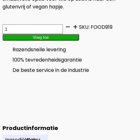
glutenvrij of vegan hapje.
Saucijzenbroodje
SKU:
FOOD919
Glutenvrij
Voeg toe
aantal
Razendsnelle levering
100% tevredenheidsgarantie
De beste service in de industrie
Productinformatie
Ingrediënten
Water,