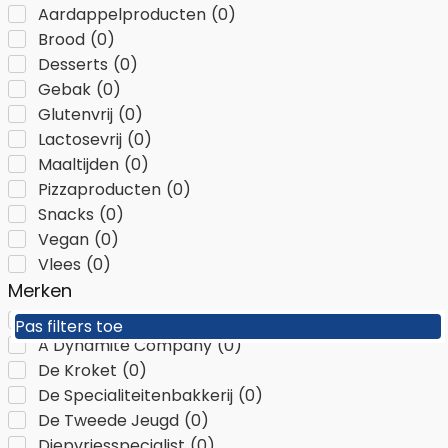
Aardappelproducten
(
0
)
Brood
(
0
)
Desserts
(
0
)
Gebak
(
0
)
Glutenvrij
(
0
)
Lactosevrij
(
0
)
Maaltijden
(
0
)
Pizzaproducten
(
0
)
Snacks
(
0
)
Vegan
(
0
)
Vlees
(
0
)
Merken
11er
(
0
)
Pas filters toe
Pas filters toe
A Dynamite Company
(
0
)
De Kroket
(
0
)
De Specialiteitenbakkerij
(
0
)
De Tweede Jeugd
(
0
)
Diepvriesspecialist
(
0
)