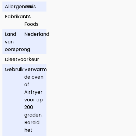
Allergenen
maïs
Fabrikant
VA
Foods
Land
Nederland
van
oorsprong
Dieetvoorkeur
Gebruik
Verwarm
de oven
of
Airfryer
voor op
200
graden.
Bereid
het