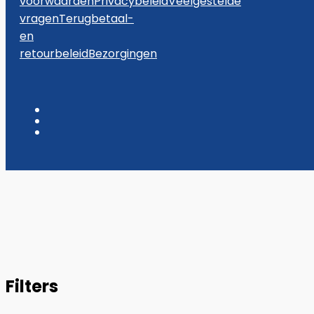
voorwaarden
Privacybeleid
Veelgestelde
vragen
Terugbetaal-
en
retourbeleid
Bezorgingen
Filters