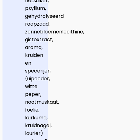
rietsuiker,
psyllium,
gehydrolyseerd
raapzaad,
zonnebloemenlecithine,
gistextract,
aroma,
kruiden
en
specerijen
(uipoeder,
witte
peper,
nootmuskaat,
foelie,
kurkuma,
kruidnagel,
laurier)