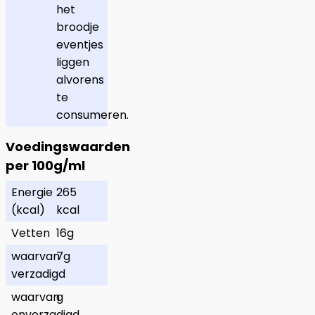
het
broodje
eventjes
liggen
alvorens
te
consumeren.
Voedingswaarden
per 100g/ml
Energie
265
(kcal)
kcal
Vetten
16g
waarvan
7g
verzadigd
waarvan
g
onverzadigd