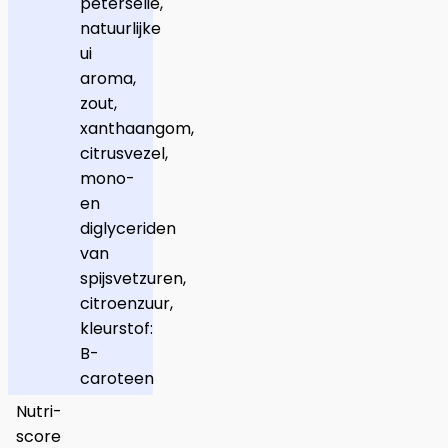
peterselie,
natuurlijke
ui
aroma,
zout,
xanthaangom,
citrusvezel,
mono-
en
diglyceriden
van
spijsvetzuren,
citroenzuur,
kleurstof:
B-
caroteen
Nutri-
score