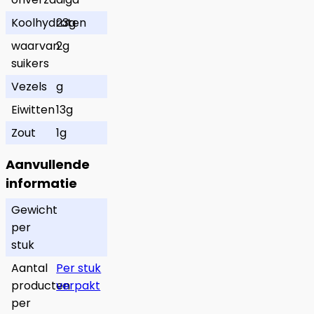
Koolhydraten
23g
waarvan
2g
suikers
Vezels
g
Eiwitten
13g
Zout
1g
Aanvullende
informatie
Gewicht
per
stuk
Aantal
Per stuk
producten
verpakt
per