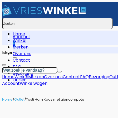
Zoeken
Home
Account
Winkel
0
Merken
Menu
Over ons
Contact
FAQ
Zoeken
Bezorging
Home
Winkel
Merken
Over ons
Contact
FAQ
Bezorging
Out
Outlet
Account
Winkelwagen
Home
/
Outlet
/
Tosti Ham Kaas met uiencompote