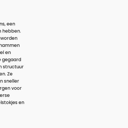
ns, een
en hebben.
s worden
De hammen
el en
e gegaard
n structuur
en. Ze
n sneller
orgen voor
verse
lstokjes en