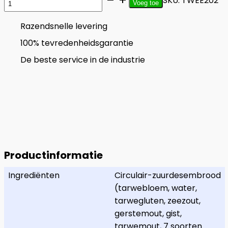
SKU:
TWEE202
Voeg toe
Ham
Kaas
Razendsnelle levering
met
100% tevredenheidsgarantie
uiencompote
De beste service in de industrie
aantal
Productinformatie
Ingrediënten
Circulair-zuurdesembrood
(tarwebloem, water,
tarwegluten, zeezout,
gerstemout, gist,
tarwemout, 7 soorten