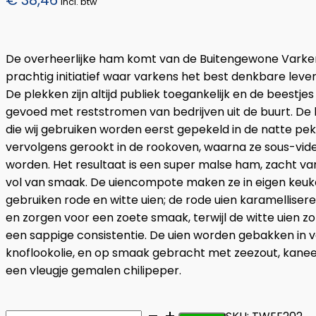
incl. btw
De overheerlijke ham komt van de Buitengewone Varke
prachtig initiatief waar varkens het best denkbare lev
De plekken zijn altijd publiek toegankelijk en de beestje
gevoed met reststromen van bedrijven uit de buurt. 
die wij gebruiken worden eerst gepekeld in de natte pek
vervolgens gerookt in de rookoven, waarna ze sous-vid
worden. Het resultaat is een super malse ham, zacht va
vol van smaak. De uiencompote maken ze in eigen keuk
gebruiken rode en witte uien; de rode uien karamellisere
en zorgen voor een zoete smaak, terwijl de witte uien z
een sappige consistentie. De uien worden gebakken in 
knoflookolie, en op smaak gebracht met zeezout, kanee
een vleugje gemalen chilipeper.
Tosti