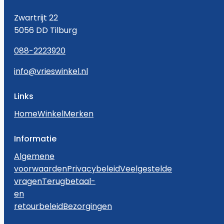
Zwartrijt 22
5056 DD Tilburg
088-2223920
info@vrieswinkel.nl
Links
Home
Winkel
Merken
Informatie
Algemene
voorwaarden
Privacybeleid
Veelgestelde
vragen
Terugbetaal-
en
retourbeleid
Bezorgingen