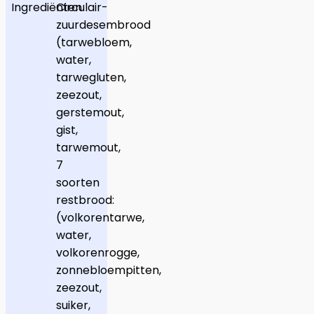
Ingrediënten
Circulair-
zuurdesembrood
(tarwebloem,
water,
tarwegluten,
zeezout,
gerstemout,
gist,
tarwemout,
7
soorten
restbrood:
(volkorentarwe,
water,
volkorenrogge,
zonnebloempitten,
zeezout,
suiker,