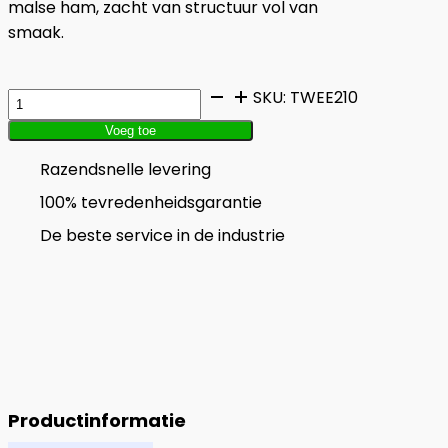
malse ham, zacht van structuur vol van
smaak.
Tosti
SKU:
TWEE210
Ham
Voeg toe
Kaas
Razendsnelle levering
aantal
100% tevredenheidsgarantie
De beste service in de industrie
Productinformatie