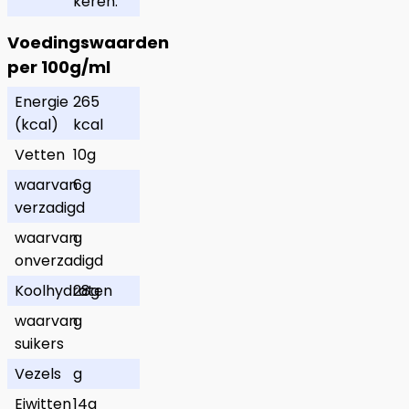
keren.
Voedingswaarden
per 100g/ml
Energie
265
(kcal)
kcal
Vetten
10g
waarvan
6g
verzadigd
waarvan
g
onverzadigd
Koolhydraten
28g
waarvan
g
suikers
Vezels
g
Eiwitten
14g