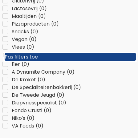
Glutenvrij
(
0
)
Lactosevrij
(
0
)
Maaltijden
(
0
)
Pizzaproducten
(
0
)
Snacks
(
0
)
Vegan
(
0
)
Vlees
(
0
)
Merken
Pas filters toe
Pas filters toe
11er
(
0
)
A Dynamite Company
(
0
)
De Kroket
(
0
)
De Specialiteitenbakkerij
(
0
)
De Tweede Jeugd
(
0
)
Diepvriesspecialist
(
0
)
Fondo Crusti
(
0
)
Niko's
(
0
)
VA Foods
(
0
)