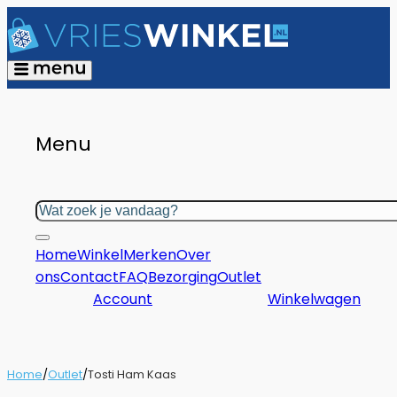
Menu
Zoeken
Home
Winkel
Merken
Over
ons
Contact
FAQ
Bezorging
Outlet
Account
Winkelwagen
Home
/
Outlet
/
Tosti Ham Kaas